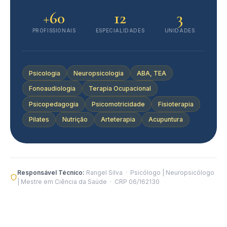
+60
12
3
PROFISSIONAIS
ESPECIALIDADES
UNIDADES
Psicologia
Neuropsicologia
ABA, TEA
Fonoaudiologia
Terapia Ocupacional
Psicopedagogia
Psicomotricidade
Fisioterapia
Pilates
Nutrição
Arteterapia
Acupuntura
Responsável Técnico:
Rangel Silva · Psicólogo | Neuropsicólogo
| Mestre em Ciência da Saúde · CRP 06/162130